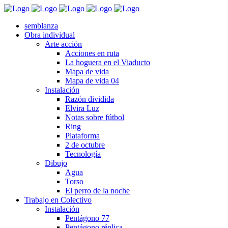
semblanza
Obra individual
Arte acción
Acciones en ruta
La hoguera en el Viaducto
Mapa de vida
Mapa de vida 04
Instalación
Razón dividida
Elvira Luz
Notas sobre fútbol
Ring
Plataforma
2 de octubre
Tecnología
Dibujo
Agua
Torso
El perro de la noche
Trabajo en Colectivo
Instalación
Pentágono 77
Pentágono réplica