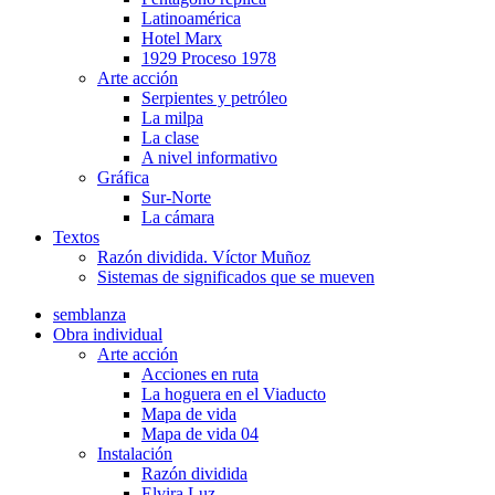
Latinoamérica
Hotel Marx
1929 Proceso 1978
Arte acción
Serpientes y petróleo
La milpa
La clase
A nivel informativo
Gráfica
Sur-Norte
La cámara
Textos
Razón dividida. Víctor Muñoz
Sistemas de significados que se mueven
semblanza
Obra individual
Arte acción
Acciones en ruta
La hoguera en el Viaducto
Mapa de vida
Mapa de vida 04
Instalación
Razón dividida
Elvira Luz