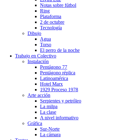
Notas sobre fútbol
Ring
Plataforma
2 de octubre
Tecnología
Dibujo
Agua
Torso
El perro de la noche
Trabajo en Colectivo
Instalación
Pentágono 77
Pentágono réplica
Latinoamérica
Hotel Marx
1929 Proceso 1978
Arte acción
Serpientes y petróleo
La milpa
La clase
A nivel informativo
Gráfica
Sur-Norte
La cámara